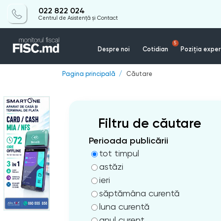
022 822 024
Centrul de Asistență și Contact
5
Despre noi
Cotidian
Poziția exper
Pagina principală
Căutare
Filtru de căutare
Perioada publicării
tot timpul
astăzi
ieri
săptămâna curentă
luna curentă
anul curent