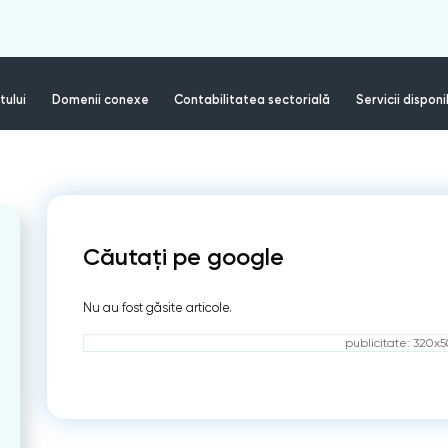
tului
Domenii conexe
Contabilitatea sectorială
Servicii disponi
Căutați pe google
Nu au fost găsite articole.
publicitate: 320x