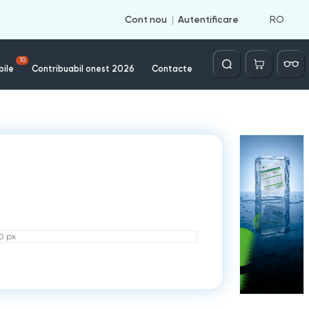
RO
Cont nou
Autentificare
Căutare
10
bile
Contribuabil onest 2026
Contacte
50 px