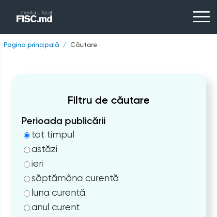
Pagina principală
Căutare
Filtru de căutare
Perioada publicării
tot timpul
astăzi
ieri
săptămâna curentă
luna curentă
anul curent