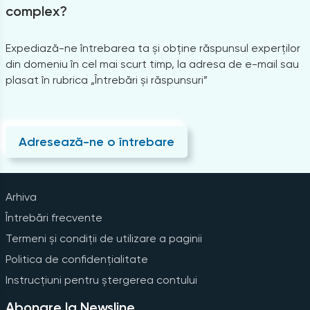
complex?
Expediază-ne întrebarea ta și obține răspunsul experților
din domeniu în cel mai scurt timp, la adresa de e-mail sau
plasat în rubrica „Întrebări și răspunsuri”
Adresează-ne o întrebare
Arhiva
Întrebări frecvente
Termeni și condiții de utilizare a paginii
Politica de confidențialitate
Instrucțiuni pentru ștergerea contului
Abonare la Newsline