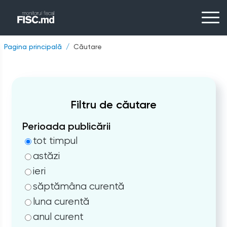
Pagina principală
Căutare
Filtru de căutare
Perioada publicării
tot timpul
astăzi
ieri
săptămâna curentă
luna curentă
anul curent