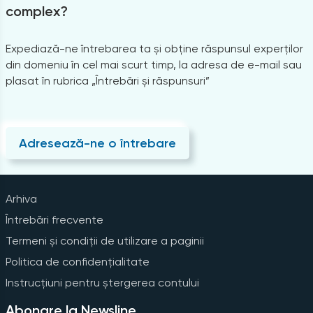
complex?
Expediază-ne întrebarea ta și obține răspunsul experților
din domeniu în cel mai scurt timp, la adresa de e-mail sau
plasat în rubrica „Întrebări și răspunsuri”
Adresează-ne o întrebare
Arhiva
Întrebări frecvente
Termeni și condiții de utilizare a paginii
Politica de confidențialitate
Instrucțiuni pentru ștergerea contului
Abonare la Newsline