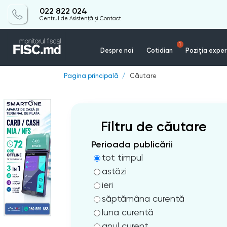
022 822 024
Centrul de Asistență și Contact
1
Despre noi
Cotidian
Poziția exper
Pagina principală
Căutare
Filtru de căutare
Perioada publicării
tot timpul
astăzi
ieri
săptămâna curentă
luna curentă
anul curent