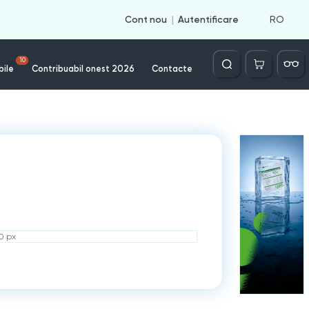
RO
Cont nou
Autentificare
Căutare
10
bile
Contribuabil onest 2026
Contacte
50 px