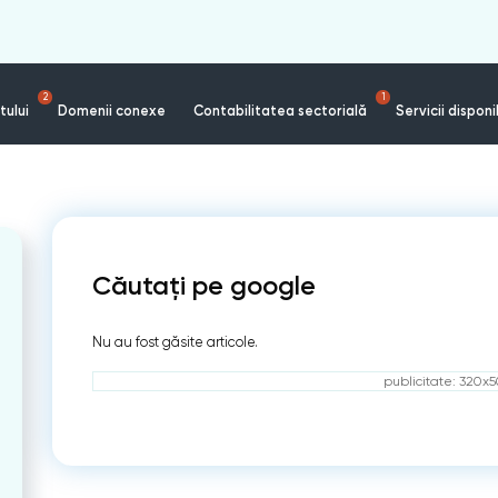
2
1
tului
Domenii conexe
Contabilitatea sectorială
Servicii disponi
Căutați pe google
Nu au fost găsite articole.
publicitate: 320x