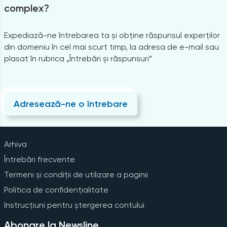
complex?
Expediază-ne întrebarea ta și obține răspunsul experților
din domeniu în cel mai scurt timp, la adresa de e-mail sau
plasat în rubrica „Întrebări și răspunsuri”
Adresează-ne o întrebare
Arhiva
Întrebări frecvente
Termeni și condiții de utilizare a paginii
Politica de confidențialitate
Instrucțiuni pentru ștergerea contului
Abonare la Newsline