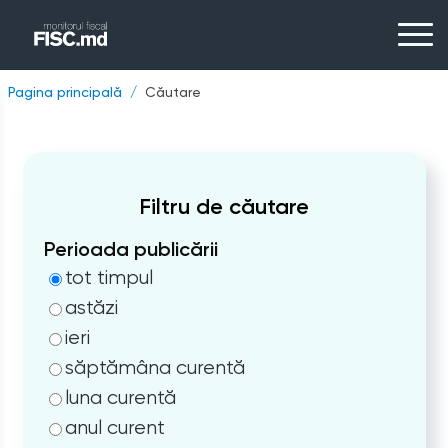
Pagina principală
Căutare
Filtru de căutare
Perioada publicării
tot timpul
astăzi
ieri
săptămâna curentă
luna curentă
anul curent