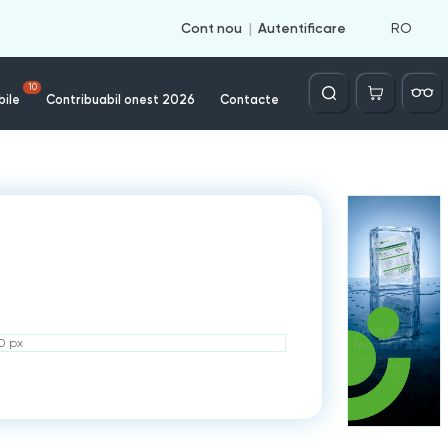
RO
Cont nou
Autentificare
Căutare
10
bile
Contribuabil onest 2026
Contacte
50 px