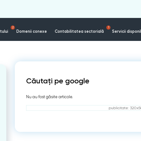
2
1
tului
Domenii conexe
Contabilitatea sectorială
Servicii disponi
Căutați pe google
Nu au fost găsite articole.
publicitate: 320x