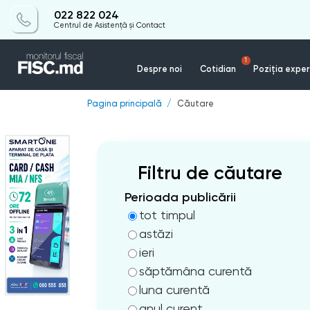
022 822 024
Centrul de Asistență și Contact
1
Despre noi
Cotidian
Poziția exper
Pagina principală
Căutare
Filtru de căutare
Perioada publicării
tot timpul
astăzi
ieri
săptămâna curentă
luna curentă
anul curent