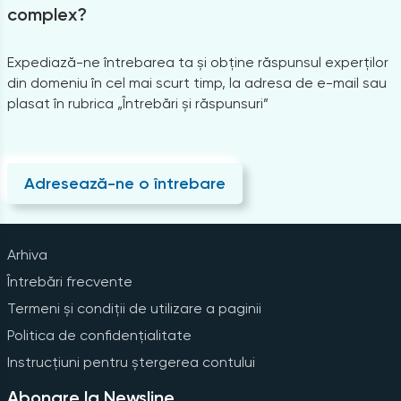
complex?
Expediază-ne întrebarea ta și obține răspunsul experților
din domeniu în cel mai scurt timp, la adresa de e-mail sau
plasat în rubrica „Întrebări și răspunsuri”
Adresează-ne o întrebare
Arhiva
Întrebări frecvente
Termeni și condiții de utilizare a paginii
Politica de confidențialitate
Instrucțiuni pentru ștergerea contului
Abonare la Newsline