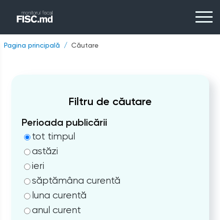
Pagina principală
Căutare
Filtru de căutare
Perioada publicării
tot timpul
astăzi
ieri
săptămâna curentă
luna curentă
anul curent