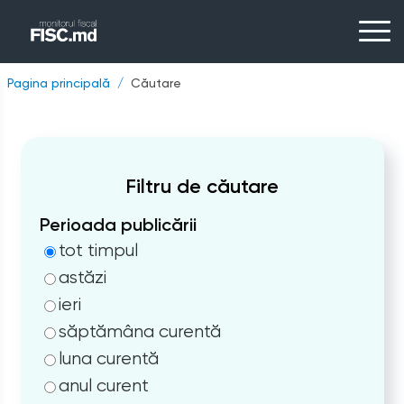
Pagina principală
Căutare
Filtru de căutare
Perioada publicării
tot timpul
astăzi
ieri
săptămâna curentă
luna curentă
anul curent