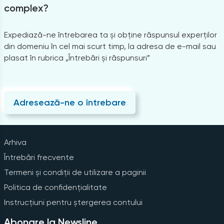
complex?
Expediază-ne întrebarea ta și obține răspunsul experților
din domeniu în cel mai scurt timp, la adresa de e-mail sau
plasat în rubrica „Întrebări și răspunsuri”
Adresează-ne o întrebare
Arhiva
Întrebări frecvente
Termeni și condiții de utilizare a paginii
Politica de confidențialitate
Instrucțiuni pentru ștergerea contului
Abonare la Newsline