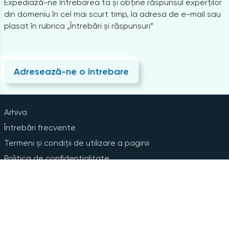
Expediază-ne întrebarea ta și obține răspunsul experților
din domeniu în cel mai scurt timp, la adresa de e-mail sau
plasat în rubrica „Întrebări și răspunsuri”
Adresează-ne o întrebare
Arhiva
Întrebări frecvente
Termeni și condiții de utilizare a paginii
Politica de confidențialitate
Instrucțiuni pentru ștergerea contului
Abonare la Newsline