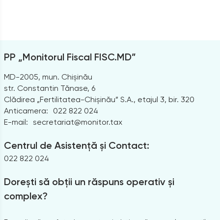
PP „Monitorul Fiscal FISC.MD”
MD-2005, mun. Chișinău
str. Constantin Tănase, 6
Clădirea „Fertilitatea-Chișinău” S.A., etajul 3, bir. 320
Anticamera:
022 822 024
E-mail:
secretariat@monitor.tax
Centrul de Asistență și Contact:
022 822 024
Dorești să obții un răspuns operativ și
complex?