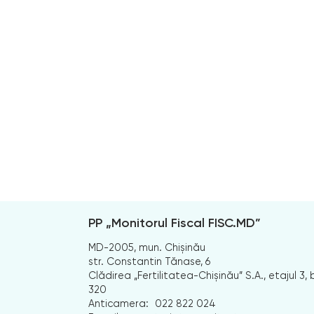
PP „Monitorul Fiscal FISC.MD”
MD-2005, mun. Chișinău
str. Constantin Tănase, 6
Clădirea „Fertilitatea-Chișinău” S.A., etajul 3, b
320
Anticamera:
022 822 024