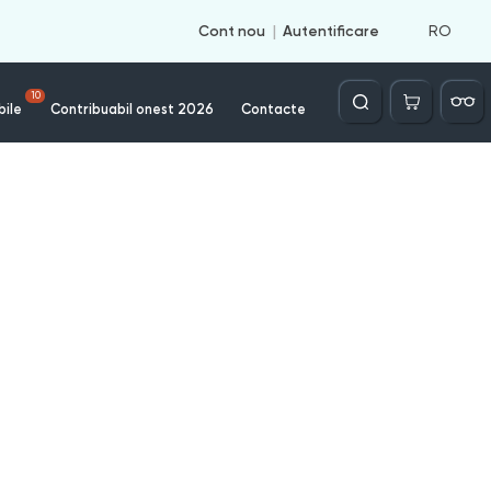
RO
Cont nou
Autentificare
Căutare
10
bile
Contribuabil onest 2026
Contacte