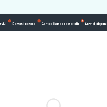
1
1
1
tului
Domenii conexe
Contabilitatea sectorială
Servicii disponi