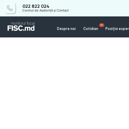
022 822 024
Centrul de Asistență și Contact
10
Despre noi
Cotidian
Poziția exper