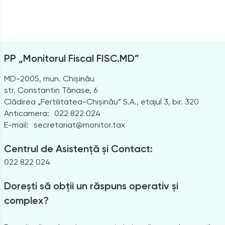
PP „Monitorul Fiscal FISC.MD”
MD-2005, mun. Chișinău
str. Constantin Tănase, 6
Clădirea „Fertilitatea-Chișinău” S.A., etajul 3, bir. 320
Anticamera:
022 822 024
E-mail:
secretariat@monitor.tax
Centrul de Asistență și Contact:
022 822 024
Dorești să obții un răspuns operativ și
complex?