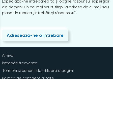
Expediază-ne întrebarea ta și obține răspunsul experților
din domeniu în cel mai scurt timp, la adresa de e-mail sau
plasat în rubrica „Întrebări și răspunsuri”
Adresează-ne o întrebare
Arhiva
Întrebări frecvente
Termeni și condiții de utilizare a paginii
Politica de confidențialitate
Instrucțiuni pentru ștergerea contului
Abonare la Newsline