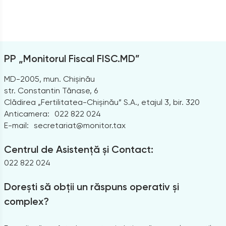
PP „Monitorul Fiscal FISC.MD”
MD-2005, mun. Chișinău
str. Constantin Tănase, 6
Clădirea „Fertilitatea-Chișinău” S.A., etajul 3, bir. 320
Anticamera:
022 822 024
E-mail:
secretariat@monitor.tax
Centrul de Asistență și Contact:
022 822 024
Dorești să obții un răspuns operativ și
complex?