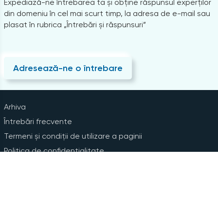
Expediază-ne întrebarea ta și obține răspunsul experților
din domeniu în cel mai scurt timp, la adresa de e-mail sau
plasat în rubrica „Întrebări și răspunsuri”
Adresează-ne o întrebare
Arhiva
Întrebări frecvente
Termeni și condiții de utilizare a paginii
Politica de confidențialitate
Instrucțiuni pentru ștergerea contului
Abonare la Newsline