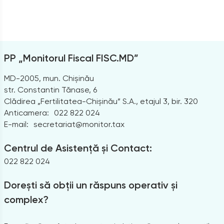
PP „Monitorul Fiscal FISC.MD”
MD-2005, mun. Chișinău
str. Constantin Tănase, 6
Clădirea „Fertilitatea-Chișinău” S.A., etajul 3, bir. 320
Anticamera:
022 822 024
E-mail:
secretariat@monitor.tax
Centrul de Asistență și Contact:
022 822 024
Dorești să obții un răspuns operativ și
complex?