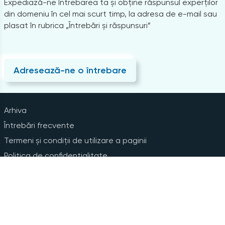
Expediază-ne întrebarea ta și obține răspunsul experților
din domeniu în cel mai scurt timp, la adresa de e-mail sau
plasat în rubrica „Întrebări și răspunsuri”
Adresează-ne o întrebare
Arhiva
Întrebări frecvente
Termeni și condiții de utilizare a paginii
Politica de confidențialitate
Instrucțiuni pentru ștergerea contului
Abonare la Newsline