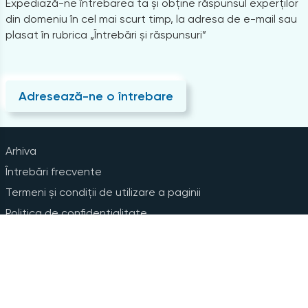
Expediază-ne întrebarea ta și obține răspunsul experților
din domeniu în cel mai scurt timp, la adresa de e-mail sau
plasat în rubrica „Întrebări și răspunsuri”
Adresează-ne o întrebare
Arhiva
Întrebări frecvente
Termeni și condiții de utilizare a paginii
Politica de confidențialitate
Instrucțiuni pentru ștergerea contului
Abonare la Newsline