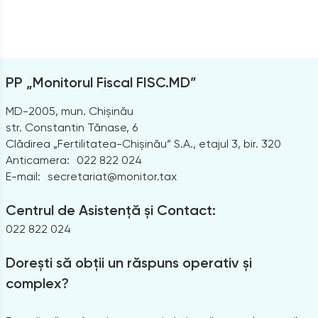
PP „Monitorul Fiscal FISC.MD”
MD-2005, mun. Chișinău
str. Constantin Tănase, 6
Clădirea „Fertilitatea-Chișinău” S.A., etajul 3, bir. 320
Anticamera:
022 822 024
E-mail:
secretariat@monitor.tax
Centrul de Asistență și Contact:
022 822 024
Dorești să obții un răspuns operativ și
complex?