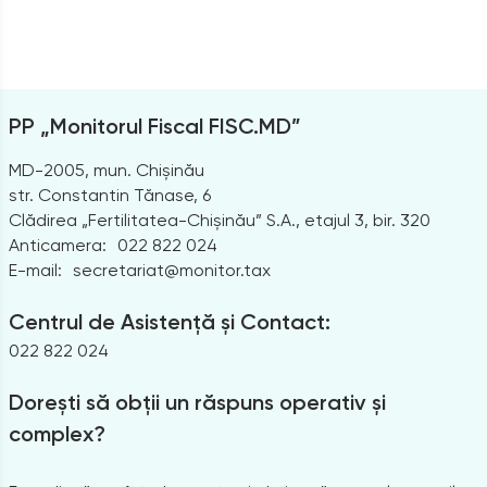
PP „Monitorul Fiscal FISC.MD”
MD-2005, mun. Chișinău
str. Constantin Tănase, 6
Clădirea „Fertilitatea-Chișinău” S.A., etajul 3, bir. 320
Anticamera:
022 822 024
E-mail:
secretariat@monitor.tax
Centrul de Asistență și Contact:
022 822 024
Dorești să obții un răspuns operativ și
complex?