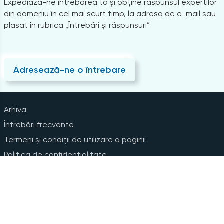
Expediază-ne întrebarea ta și obține răspunsul experților
din domeniu în cel mai scurt timp, la adresa de e-mail sau
plasat în rubrica „Întrebări și răspunsuri”
Adresează-ne o întrebare
Arhiva
Întrebări frecvente
Termeni și condiții de utilizare a paginii
Politica de confidențialitate
Instrucțiuni pentru ștergerea contului
Abonare la Newsline