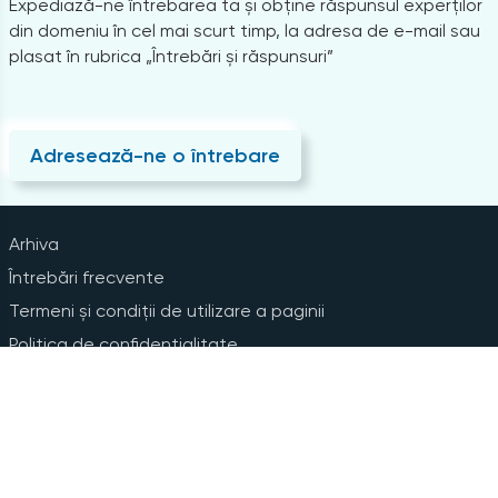
Expediază-ne întrebarea ta și obține răspunsul experților
din domeniu în cel mai scurt timp, la adresa de e-mail sau
plasat în rubrica „Întrebări și răspunsuri”
Adresează-ne o întrebare
Arhiva
Întrebări frecvente
Termeni și condiții de utilizare a paginii
Politica de confidențialitate
Instrucțiuni pentru ștergerea contului
Abonare la Newsline