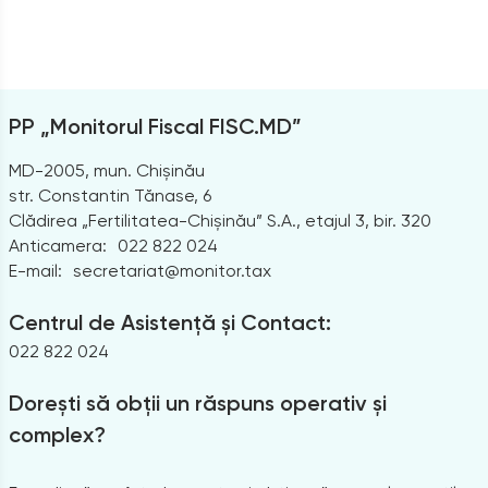
PP „Monitorul Fiscal FISC.MD”
MD-2005, mun. Chișinău
str. Constantin Tănase, 6
Clădirea „Fertilitatea-Chișinău” S.A., etajul 3, bir. 320
Anticamera:
022 822 024
E-mail:
secretariat@monitor.tax
Centrul de Asistență și Contact:
022 822 024
Dorești să obții un răspuns operativ și
complex?