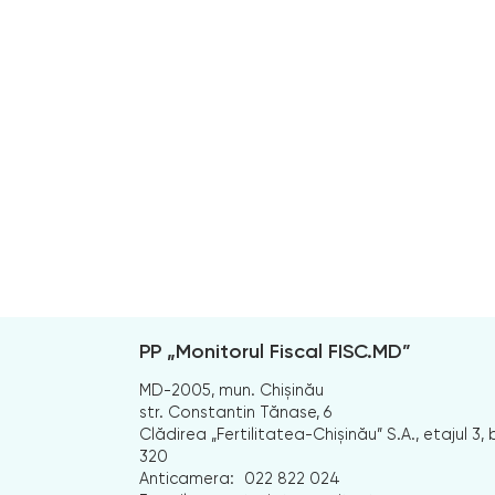
PP „Monitorul Fiscal FISC.MD”
MD-2005, mun. Chișinău
str. Constantin Tănase, 6
Clădirea „Fertilitatea-Chișinău” S.A., etajul 3, b
320
Anticamera:
022 822 024