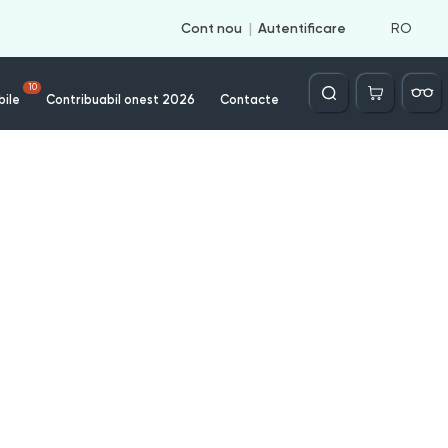
RO
Cont nou
Autentificare
Căutare
10
bile
Contribuabil onest 2026
Contacte