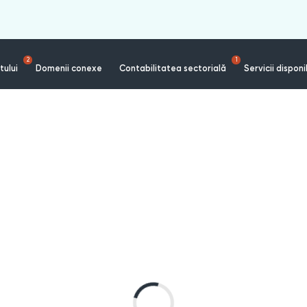
2
1
tului
Domenii conexe
Contabilitatea sectorială
Servicii disponi