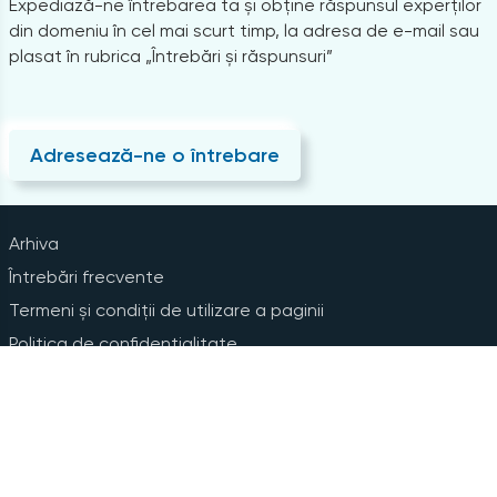
Expediază-ne întrebarea ta și obține răspunsul experților
din domeniu în cel mai scurt timp, la adresa de e-mail sau
plasat în rubrica „Întrebări și răspunsuri”
Adresează-ne o întrebare
Arhiva
Întrebări frecvente
Termeni și condiții de utilizare a paginii
Politica de confidențialitate
Instrucțiuni pentru ștergerea contului
Abonare la Newsline