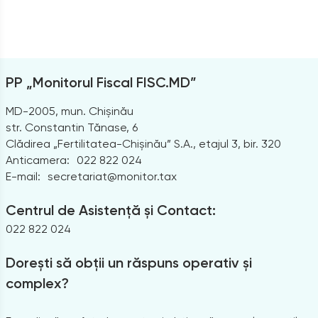
PP „Monitorul Fiscal FISC.MD”
MD-2005, mun. Chișinău
str. Constantin Tănase, 6
Clădirea „Fertilitatea-Chișinău” S.A., etajul 3, bir. 320
Anticamera:
022 822 024
E-mail:
secretariat@monitor.tax
Centrul de Asistență și Contact:
022 822 024
Dorești să obții un răspuns operativ și
complex?