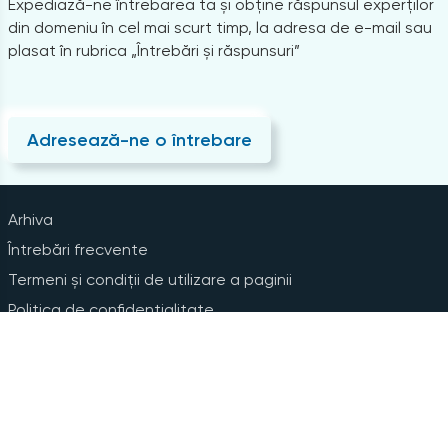
Expediază-ne întrebarea ta și obține răspunsul experților
din domeniu în cel mai scurt timp, la adresa de e-mail sau
plasat în rubrica „Întrebări și răspunsuri”
Adresează-ne o întrebare
Arhiva
Întrebări frecvente
Termeni și condiții de utilizare a paginii
Politica de confidențialitate
Instrucțiuni pentru ștergerea contului
Abonare la Newsline