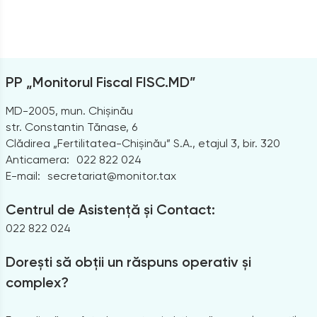
PP „Monitorul Fiscal FISC.MD”
MD-2005, mun. Chișinău
str. Constantin Tănase, 6
Clădirea „Fertilitatea-Chișinău” S.A., etajul 3, bir. 320
Anticamera:
022 822 024
E-mail:
secretariat@monitor.tax
Centrul de Asistență și Contact:
022 822 024
Dorești să obții un răspuns operativ și
complex?