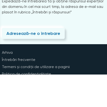
Expediază-ne întrebarea ta și obține răspunsul experților
din domeniu în cel mai scurt timp, la adresa de e-mail sau
plasat în rubrica „Întrebări și răspunsuri”
Adresează-ne o întrebare
Arhiva
Întrebări frecvente
Termeni și condiții de utilizare a paginii
Politica de confidențialitate
Instrucțiuni pentru ștergerea contului
Abonare la Newsline