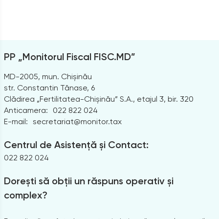
PP „Monitorul Fiscal FISC.MD”
MD-2005, mun. Chișinău
str. Constantin Tănase, 6
Clădirea „Fertilitatea-Chișinău” S.A., etajul 3, bir. 320
Anticamera:
022 822 024
E-mail:
secretariat@monitor.tax
Centrul de Asistență și Contact:
022 822 024
Dorești să obții un răspuns operativ și
complex?