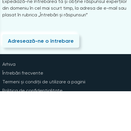
Expediază-ne întrebarea ta și obține răspunsul experților
din domeniu în cel mai scurt timp, la adresa de e-mail sau
plasat în rubrica „Întrebări și răspunsuri”
Adresează-ne o întrebare
Arhiva
Întrebări frecvente
Termeni și condiții de utilizare a paginii
Politica de confidențialitate
Instrucțiuni pentru ștergerea contului
Abonare la Newsline