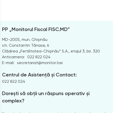
PP „Monitorul Fiscal FISC.MD”
MD-2005, mun. Chișinău
str. Constantin Tănase, 6
Clădirea „Fertilitatea-Chișinău” S.A., etajul 3, bir. 320
Anticamera:
022 822 024
E-mail:
secretariat@monitor.tax
Centrul de Asistență și Contact:
022 822 024
Dorești să obții un răspuns operativ și
complex?