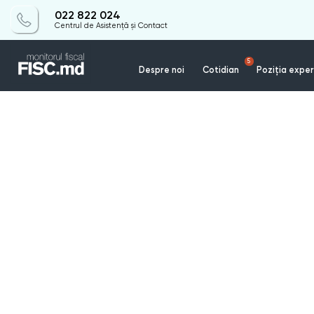
022 822 024
Centrul de Asistență și Contact
5
Despre noi
Cotidian
Poziția exper