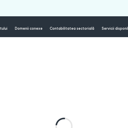
tului
Domenii conexe
Contabilitatea sectorială
Servicii disponi