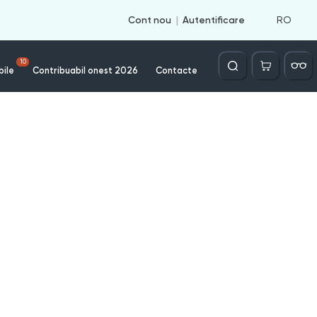
RO
Cont nou
Autentificare
Căutare
10
bile
Contribuabil onest 2026
Contacte