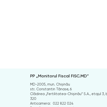
PP „Monitorul Fiscal FISC.MD”
MD-2005, mun. Chișinău
str. Constantin Tănase, 6
Clădirea „Fertilitatea-Chișinău” S.A., etajul 3, b
320
Anticamera:
022 822 024