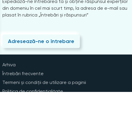
Expediază-ne întrebarea ta și obține răspunsul experților
din domeniu în cel mai scurt timp, la adresa de e-mail sau
plasat în rubrica „Întrebări și răspunsuri”
Adresează-ne o întrebare
Arhiva
Întrebări frecvente
Termeni și condiții de utilizare a paginii
Politica de confidențialitate
Instrucțiuni pentru ștergerea contului
Abonare la Newsline