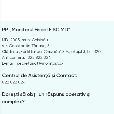
PP „Monitorul Fiscal FISC.MD”
MD-2005, mun. Chișinău
str. Constantin Tănase, 6
Clădirea „Fertilitatea-Chișinău” S.A., etajul 3, bir. 320
Anticamera:
022 822 024
E-mail:
secretariat@monitor.tax
Centrul de Asistență și Contact:
022 822 024
Dorești să obții un răspuns operativ și
complex?