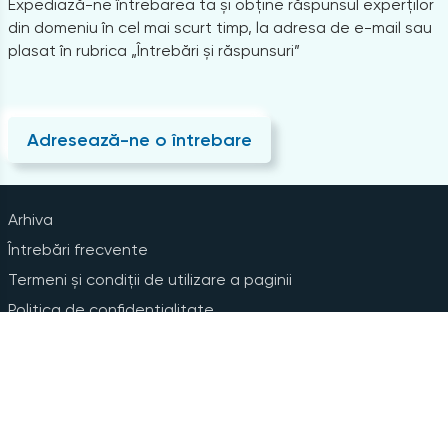
Expediază-ne întrebarea ta și obține răspunsul experților
din domeniu în cel mai scurt timp, la adresa de e-mail sau
plasat în rubrica „Întrebări și răspunsuri”
Adresează-ne o întrebare
Arhiva
Întrebări frecvente
Termeni și condiții de utilizare a paginii
Politica de confidențialitate
Instrucțiuni pentru ștergerea contului
Abonare la Newsline