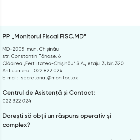
PP „Monitorul Fiscal FISC.MD”
MD-2005, mun. Chișinău
str. Constantin Tănase, 6
Clădirea „Fertilitatea-Chișinău” S.A., etajul 3, bir. 320
Anticamera:
022 822 024
E-mail:
secretariat@monitor.tax
Centrul de Asistență și Contact:
022 822 024
Dorești să obții un răspuns operativ și
complex?