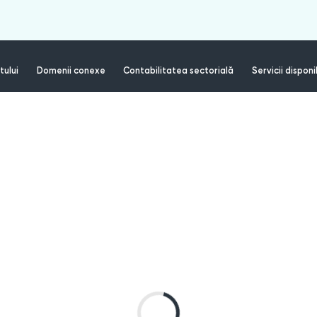
tului
Domenii conexe
Contabilitatea sectorială
Servicii disponi