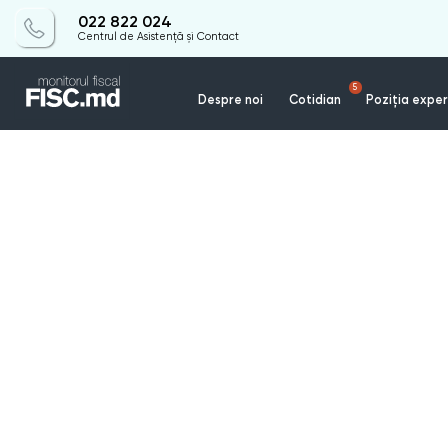
022 822 024
Centrul de Asistență și Contact
5
Despre noi
Cotidian
Poziția exper