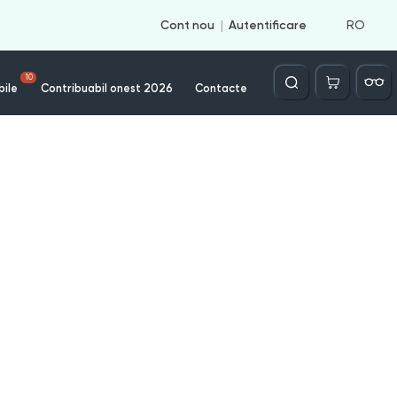
RO
Cont nou
Autentificare
Căutare
10
bile
Contribuabil onest 2026
Contacte