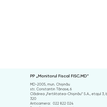
PP „Monitorul Fiscal FISC.MD”
MD-2005, mun. Chișinău
str. Constantin Tănase, 6
Clădirea „Fertilitatea-Chișinău” S.A., etajul 3, b
320
Anticamera:
022 822 024