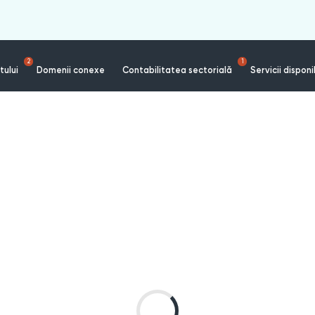
2
1
tului
Domenii conexe
Contabilitatea sectorială
Servicii disponi