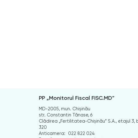
PP „Monitorul Fiscal FISC.MD”
MD-2005, mun. Chișinău
str. Constantin Tănase, 6
Clădirea „Fertilitatea-Chișinău” S.A., etajul 3, b
320
Anticamera:
022 822 024