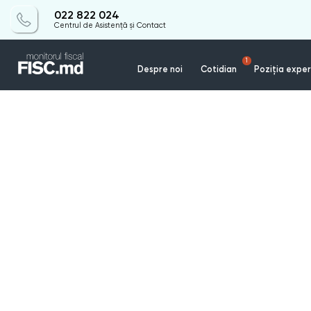
022 822 024
Centrul de Asistență și Contact
1
Despre noi
Cotidian
Poziția exper