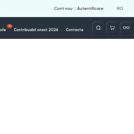
RO
Cont nou
Autentificare
Căutare
10
bile
Contribuabil onest 2026
Contacte