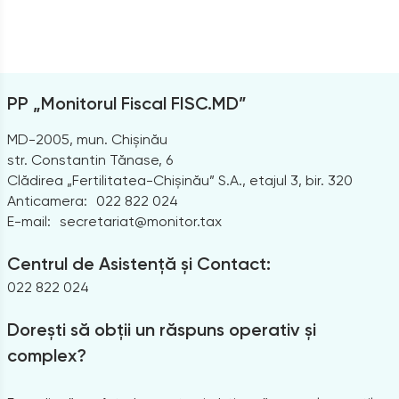
PP „Monitorul Fiscal FISC.MD”
MD-2005, mun. Chișinău
str. Constantin Tănase, 6
Clădirea „Fertilitatea-Chișinău” S.A., etajul 3, bir. 320
Anticamera:
022 822 024
E-mail:
secretariat@monitor.tax
Centrul de Asistență și Contact:
022 822 024
Dorești să obții un răspuns operativ și
complex?