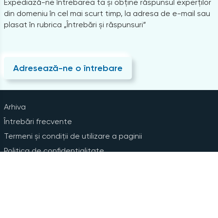
Expediază-ne întrebarea ta și obține răspunsul experților
din domeniu în cel mai scurt timp, la adresa de e-mail sau
plasat în rubrica „Întrebări și răspunsuri”
Adresează-ne o întrebare
Arhiva
Întrebări frecvente
Termeni și condiții de utilizare a paginii
Politica de confidențialitate
Instrucțiuni pentru ștergerea contului
Abonare la Newsline