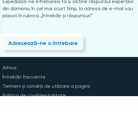
Expediază-ne întrebarea ta și obține răspunsul experților
din domeniu în cel mai scurt timp, la adresa de e-mail sau
plasat în rubrica „Întrebări și răspunsuri”
Adresează-ne o întrebare
Arhiva
Întrebări frecvente
Termeni și condiții de utilizare a paginii
Politica de confidențialitate
Instrucțiuni pentru ștergerea contului
Abonare la Newsline