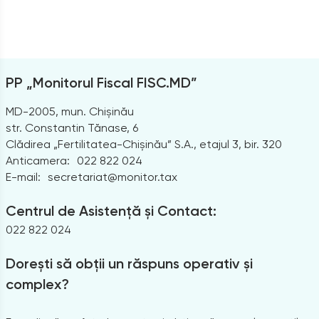
PP „Monitorul Fiscal FISC.MD”
MD-2005, mun. Chișinău
str. Constantin Tănase, 6
Clădirea „Fertilitatea-Chișinău” S.A., etajul 3, bir. 320
Anticamera:
022 822 024
E-mail:
secretariat@monitor.tax
Centrul de Asistență și Contact:
022 822 024
Dorești să obții un răspuns operativ și
complex?