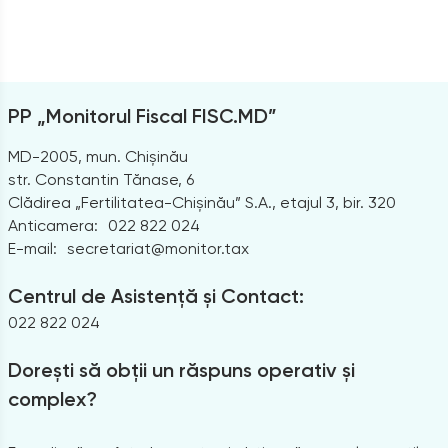
PP „Monitorul Fiscal FISC.MD”
MD-2005, mun. Chișinău
str. Constantin Tănase, 6
Clădirea „Fertilitatea-Chișinău” S.A., etajul 3, bir. 320
Anticamera:
022 822 024
E-mail:
secretariat@monitor.tax
Centrul de Asistență și Contact:
022 822 024
Dorești să obții un răspuns operativ și
complex?