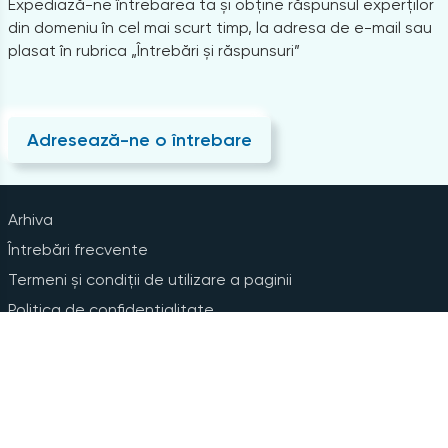
Expediază-ne întrebarea ta și obține răspunsul experților
din domeniu în cel mai scurt timp, la adresa de e-mail sau
plasat în rubrica „Întrebări și răspunsuri”
Adresează-ne o întrebare
Arhiva
Întrebări frecvente
Termeni și condiții de utilizare a paginii
Politica de confidențialitate
Instrucțiuni pentru ștergerea contului
Abonare la Newsline