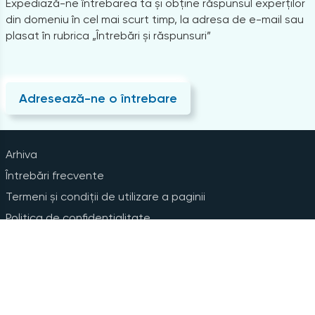
Expediază-ne întrebarea ta și obține răspunsul experților
din domeniu în cel mai scurt timp, la adresa de e-mail sau
plasat în rubrica „Întrebări și răspunsuri”
Adresează-ne o întrebare
Arhiva
Întrebări frecvente
Termeni și condiții de utilizare a paginii
Politica de confidențialitate
Instrucțiuni pentru ștergerea contului
Abonare la Newsline