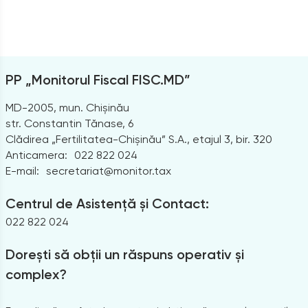
PP „Monitorul Fiscal FISC.MD”
MD-2005, mun. Chișinău
str. Constantin Tănase, 6
Clădirea „Fertilitatea-Chișinău” S.A., etajul 3, bir. 320
Anticamera:
022 822 024
E-mail:
secretariat@monitor.tax
Centrul de Asistență și Contact:
022 822 024
Dorești să obții un răspuns operativ și
complex?