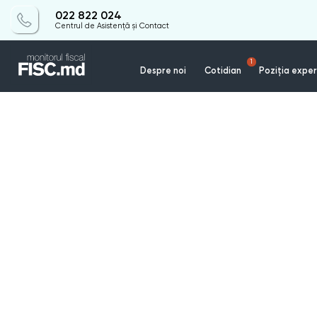
022 822 024
Centrul de Asistență și Contact
1
Despre noi
Cotidian
Poziția exper