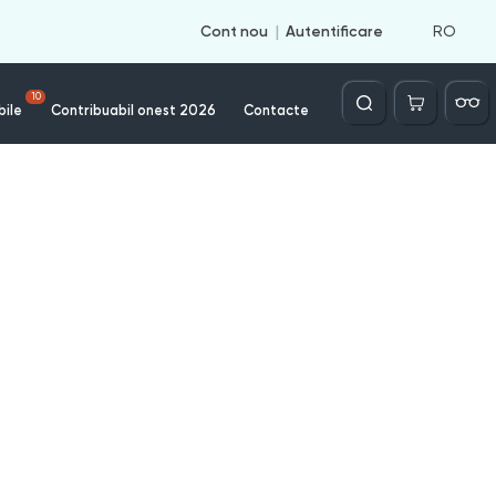
RO
Cont nou
Autentificare
Căutare
10
bile
Contribuabil onest 2026
Contacte