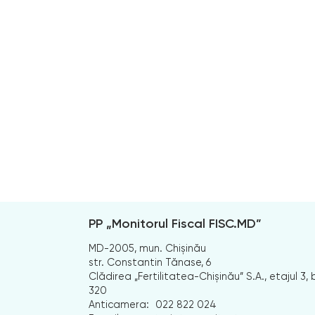
PP „Monitorul Fiscal FISC.MD”
MD-2005, mun. Chișinău
str. Constantin Tănase, 6
Clădirea „Fertilitatea-Chișinău” S.A., etajul 3, b
320
Anticamera:
022 822 024