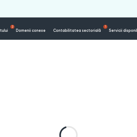
2
1
tului
Domenii conexe
Contabilitatea sectorială
Servicii disponi