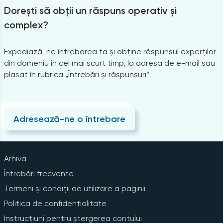
Dorești să obții un răspuns operativ și
complex?
Expediază-ne întrebarea ta și obține răspunsul experților
din domeniu în cel mai scurt timp, la adresa de e-mail sau
plasat în rubrica „Întrebări și răspunsuri”
Adresează-ne o întrebare
Arhiva
Întrebări frecvente
Termeni și condiții de utilizare a paginii
Politica de confidențialitate
Instrucțiuni pentru ștergerea contului