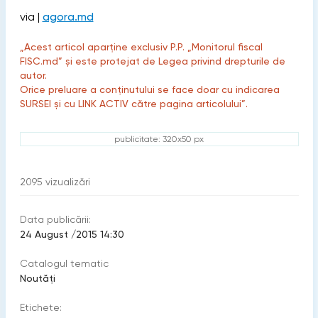
via |
agora.md
„Acest articol aparține exclusiv P.P. „Monitorul fiscal
FISC.md” și este protejat de Legea privind drepturile de
autor.
Orice preluare a conținutului se face doar cu indicarea
SURSEI și cu LINK ACTIV către pagina articolului”.
publicitate: 320x50 px
2095
vizualizări
Data publicării:
24 August /2015 14:30
Catalogul tematic
Noutăți
Etichete: