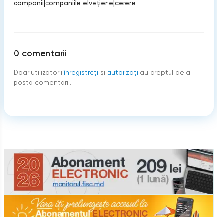
companii
|
companiile elveţiene
|
cerere
0
comentarii
Doar utilizatorii
înregistraţi
şi
autorizați
au dreptul de a
posta comentarii.