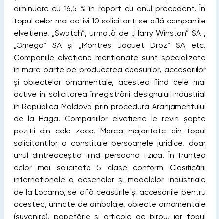
diminuare cu 16,5 % în raport cu anul precedent. În
topul celor mai activi 10 solicitanţi se află companiile
elveţiene, „Swatch”, urmată de „Harry Winston” SA ,
„Omega” SA şi „Montres Jaquet Droz” SA etc.
Companiile elveţiene menţionate sunt specializate
în mare parte pe producerea ceasurilor, accesoriilor
şi obiectelor ornamentale, acestea fiind cele mai
active în solicitarea înregistrării designului industrial
în Republica Moldova prin procedura Aranjamentului
de la Haga. Companiilor elveţiene le revin şapte
poziţii din cele zece. Marea majoritate din topul
solicitanţilor o constituie persoanele juridice, doar
unul dintreaceştia fiind persoană fizică. În fruntea
celor mai solicitate 5 clase conform Clasificării
internaţionale a desenelor şi modelelor industriale
de la Locarno, se află ceasurile și accesoriile pentru
acestea, urmate de ambalaje, obiecte ornamentale
(suvenire), papetărie şi articole de birou, iar topul