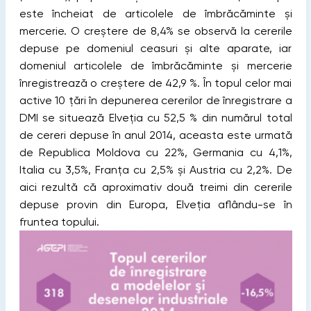
este încheiat de articolele de îmbrăcăminte şi
mercerie. O creştere de 8,4% se observă la cererile
depuse pe domeniul ceasuri şi alte aparate, iar
domeniul articolele de îmbrăcăminte şi mercerie
înregistrează o creştere de 42,9 %. În topul celor mai
active 10 ţări în depunerea cererilor de înregistrare a
DMI se situează Elveția cu 52,5 % din numărul total
de cereri depuse în anul 2014, aceasta este urmată
de Republica Moldova cu 22%, Germania cu 4,1%,
Italia cu 3,5%, Franţa cu 2,5% şi Austria cu 2,2%. De
aici rezultă că aproximativ două treimi din cererile
depuse provin din Europa, Elveţia aflându-se în
fruntea topului.