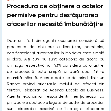
Procedura de obținere a actelor
permisive pentru desfășurarea
afacerilor necesită îmbunătățire
Doar un sfert din agenții economici consideră că
procedura de obţinere a licenţelor, permiselor,
certificatelor şi autorizaţiilor în Moldova este simplă
şi clară. Alți 30% nu sunt categoric de acord cu
afirmaţia respectivă, iar 43% consideră că o astfel
de procedură este simplă şi clară doar într-o
anumită măsură.
Aceste date se desprind dintr-un
Raport privind prioritățile meiului de afaceri din
teritoriu, elaborat de Agenda Locală de Business.
Agenții economici respondenți menționează că
principalele obstacole legate de astfel de proceduri
sunt birocrația excesivă ce însoţeşte eliberarea