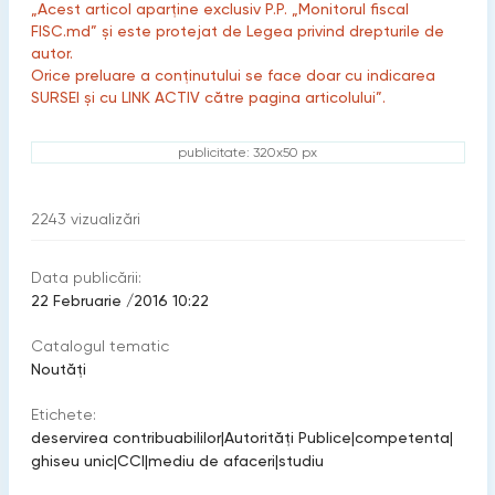
„Acest articol aparține exclusiv P.P. „Monitorul fiscal
FISC.md” și este protejat de Legea privind drepturile de
autor.
Orice preluare a conținutului se face doar cu indicarea
SURSEI și cu LINK ACTIV către pagina articolului”.
publicitate: 320x50 px
2243
vizualizări
Data publicării:
22 Februarie /2016 10:22
Catalogul tematic
Noutăți
Etichete:
deservirea contribuabililor
|
Autorități Publice
|
competenta
|
ghiseu unic
|
CCI
|
mediu de afaceri
|
studiu