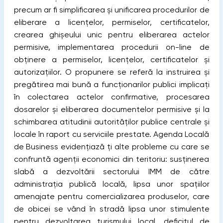
precum ar fi simplificarea și unificarea procedurilor de
eliberare a licenţelor, permiselor, certificatelor,
crearea ghișeului unic pentru eliberarea actelor
permisive, implementarea procedurii on-line de
obţinere a permiselor, licenţelor, certificatelor şi
autorizaţiilor. O propunere se referă la instruirea şi
pregătirea mai bună a funcţionarilor publici implicaţi
în colectarea actelor confirmative, procesarea
dosarelor şi eliberarea documentelor permisive și la
schimbarea atitudinii autorităților publice centrale și
locale în raport cu serviciile prestate. Agenda Locală
de Business evidențiază ți alte probleme cu care se
confruntă agenții economici din teritoriu: susţinerea
slabă a dezvoltării sectorului IMM de către
administrația publică locală, lipsa unor spațiilor
amenajate pentru comercializarea produselor, care
de obicei se vând în stradă lipsa unor stimulente
pentru dezvoltarea turismului local, deficitul de