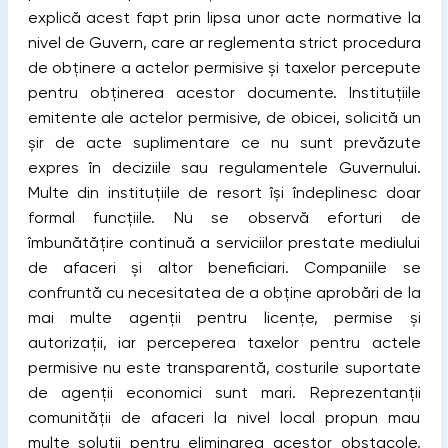
explică acest fapt prin lipsa unor acte normative la
nivel de Guvern, care ar reglementa strict procedura
de obţinere a actelor permisive şi taxelor percepute
pentru obţinerea acestor documente. Instituțiile
emitente ale actelor permisive, de obicei, solicită un
şir de acte suplimentare ce nu sunt prevăzute
expres în deciziile sau regulamentele Guvernului.
Multe din instituţiile de resort îşi îndeplinesc doar
formal funcţiile. Nu se observă eforturi de
îmbunătăţire continuă a serviciilor prestate mediului
de afaceri și altor beneficiari. Companiile se
confruntă cu necesitatea de a obţine aprobări de la
mai multe agenţii pentru licenţe, permise şi
autorizaţii, iar perceperea taxelor pentru actele
permisive nu este transparentă, costurile suportate
de agenții economici sunt mari. Reprezentanţii
comunităţii de afaceri la nivel local propun mau
multe soluții pentru eliminarea acestor obstacole,