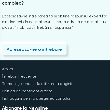
complex?
Expediază-ne întrebarea ta și obține răspunsul experților
din domeniu în cel mai scurt timp, la adresa de e-mail sau
plasat în rubrica „Întrebări și răspunsuri”
Adresează-ne o întrebare
Arhiva
Întrebări frecvente
Termeni și condiții de utilizare a paginii
Politica de confidențialitate
Instrucțiuni pentru ștergerea contului
Abonare la Newsline