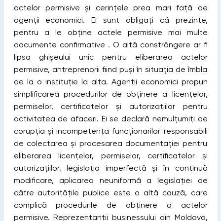
actelor permisive și cerințele prea mari faţă de
agenții economici. Ei sunt obligați că prezinte,
pentru a le obține actele permisive mai multe
documente confirmative . O altă constrângere ar fi
lipsa ghişeului unic pentru eliberarea actelor
permisive, antreprenorii fiind puși în situația de îmbla
de la o instituție la alta. Agenții economici propun
simplificarea procedurilor de obţinere a licenţelor,
permiselor, certificatelor şi autorizaţiilor pentru
activitatea de afaceri. Ei se declară nemulțumiți de
corupţia şi incompetenţa funcţionarilor responsabili
de colectarea şi procesarea documentaţiei pentru
eliberarea licenţelor, permiselor, certificatelor şi
autorizaţiilor, legislaţia imperfectă şi în continuă
modificare, aplicarea neuniformă a legislaţiei de
către autorităţile publice este o altă cauză, care
complică procedurile de obţinere a actelor
permisive. Reprezentanții businessului din Moldova,