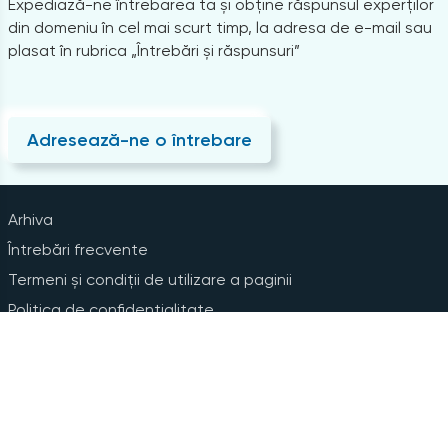
Expediază-ne întrebarea ta și obține răspunsul experților
din domeniu în cel mai scurt timp, la adresa de e-mail sau
plasat în rubrica „Întrebări și răspunsuri”
Adresează-ne o întrebare
Arhiva
Întrebări frecvente
Termeni și condiții de utilizare a paginii
Politica de confidențialitate
Instrucțiuni pentru ștergerea contului
Abonare la Newsline