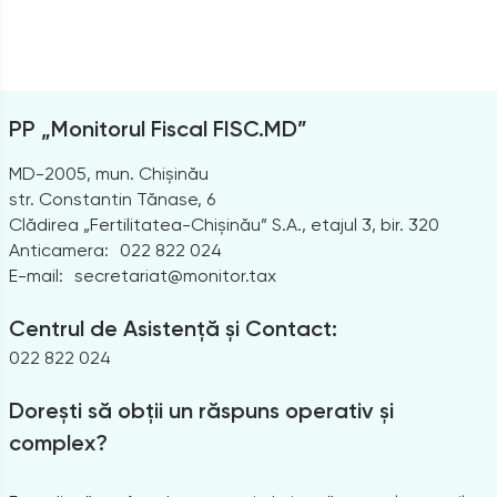
PP „Monitorul Fiscal FISC.MD”
MD-2005, mun. Chișinău
str. Constantin Tănase, 6
Clădirea „Fertilitatea-Chișinău” S.A., etajul 3, bir. 320
Anticamera:
022 822 024
E-mail:
secretariat@monitor.tax
Centrul de Asistență și Contact:
022 822 024
Dorești să obții un răspuns operativ și
complex?