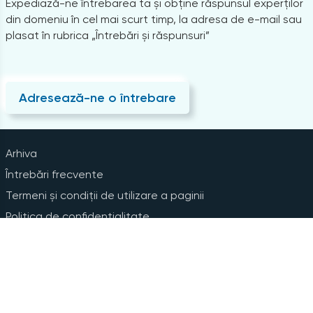
Expediază-ne întrebarea ta și obține răspunsul experților
din domeniu în cel mai scurt timp, la adresa de e-mail sau
plasat în rubrica „Întrebări și răspunsuri”
Adresează-ne o întrebare
Arhiva
Întrebări frecvente
Termeni și condiții de utilizare a paginii
Politica de confidențialitate
Instrucțiuni pentru ștergerea contului
Abonare la Newsline