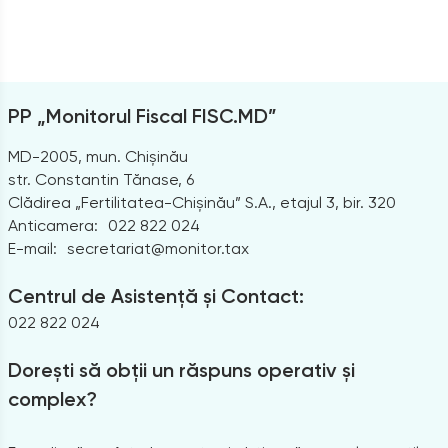
PP „Monitorul Fiscal FISC.MD”
MD-2005, mun. Chișinău
str. Constantin Tănase, 6
Clădirea „Fertilitatea-Chișinău” S.A., etajul 3, bir. 320
Anticamera:
022 822 024
E-mail:
secretariat@monitor.tax
Centrul de Asistență și Contact:
022 822 024
Dorești să obții un răspuns operativ și
complex?