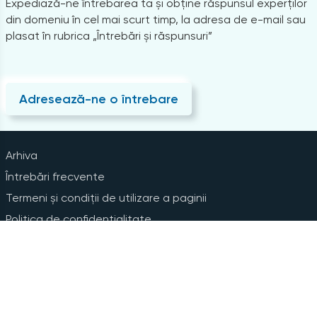
Expediază-ne întrebarea ta și obține răspunsul experților
din domeniu în cel mai scurt timp, la adresa de e-mail sau
plasat în rubrica „Întrebări și răspunsuri”
Adresează-ne o întrebare
Arhiva
Întrebări frecvente
Termeni și condiții de utilizare a paginii
Politica de confidențialitate
Instrucțiuni pentru ștergerea contului
Abonare la Newsline