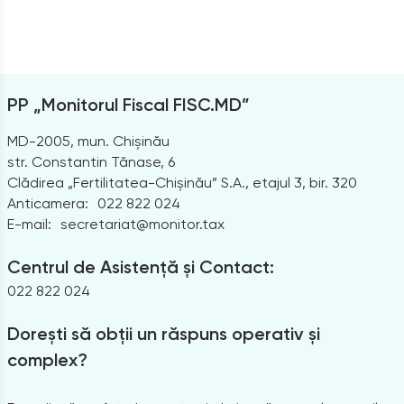
PP „Monitorul Fiscal FISC.MD”
MD-2005, mun. Chișinău
str. Constantin Tănase, 6
Clădirea „Fertilitatea-Chișinău” S.A., etajul 3, bir. 320
Anticamera:
022 822 024
E-mail:
secretariat@monitor.tax
Centrul de Asistență și Contact:
022 822 024
Dorești să obții un răspuns operativ și
complex?