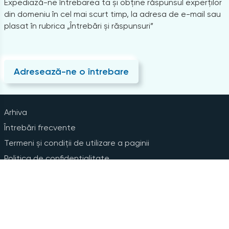
Expediază-ne întrebarea ta și obține răspunsul experților
din domeniu în cel mai scurt timp, la adresa de e-mail sau
plasat în rubrica „Întrebări și răspunsuri”
Adresează-ne o întrebare
Arhiva
Întrebări frecvente
Termeni și condiții de utilizare a paginii
Politica de confidențialitate
Instrucțiuni pentru ștergerea contului
Abonare la Newsline