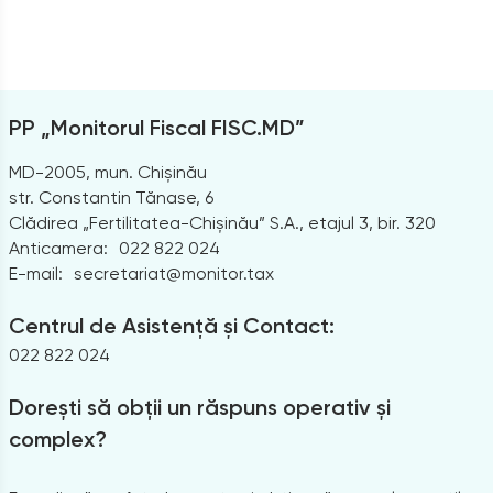
PP „Monitorul Fiscal FISC.MD”
MD-2005, mun. Chișinău
str. Constantin Tănase, 6
Clădirea „Fertilitatea-Chișinău” S.A., etajul 3, bir. 320
Anticamera:
022 822 024
E-mail:
secretariat@monitor.tax
Centrul de Asistență și Contact:
022 822 024
Dorești să obții un răspuns operativ și
complex?