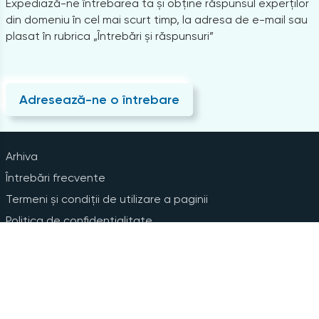
Expediază-ne întrebarea ta și obține răspunsul experților
din domeniu în cel mai scurt timp, la adresa de e-mail sau
plasat în rubrica „Întrebări și răspunsuri”
Adresează-ne o întrebare
Arhiva
Întrebări frecvente
Termeni și condiții de utilizare a paginii
Politica de confidențialitate
Instrucțiuni pentru ștergerea contului
Abonare la Newsline