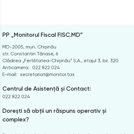
PP „Monitorul Fiscal FISC.MD”
MD-2005, mun. Chișinău
str. Constantin Tănase, 6
Clădirea „Fertilitatea-Chișinău” S.A., etajul 3, bir. 320
Anticamera:
022 822 024
E-mail:
secretariat@monitor.tax
Centrul de Asistență și Contact:
022 822 024
Dorești să obții un răspuns operativ și
complex?