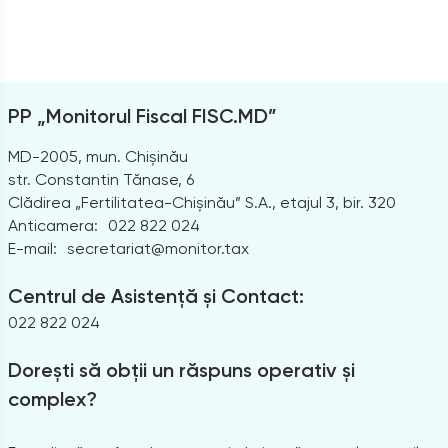
PP „Monitorul Fiscal FISC.MD”
MD-2005, mun. Chișinău
str. Constantin Tănase, 6
Clădirea „Fertilitatea-Chișinău” S.A., etajul 3, bir. 320
Anticamera:
022 822 024
E-mail:
secretariat@monitor.tax
Centrul de Asistență și Contact:
022 822 024
Dorești să obții un răspuns operativ și
complex?