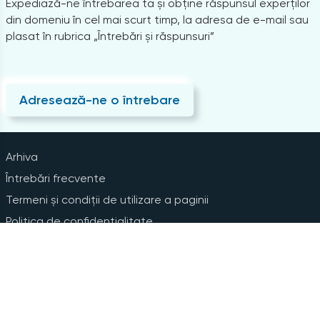
Expediază-ne întrebarea ta și obține răspunsul experților
din domeniu în cel mai scurt timp, la adresa de e-mail sau
plasat în rubrica „Întrebări și răspunsuri”
Adresează-ne o întrebare
Arhiva
Întrebări frecvente
Termeni și condiții de utilizare a paginii
Politica de confidențialitate
Instrucțiuni pentru ștergerea contului
Abonare la Newsline