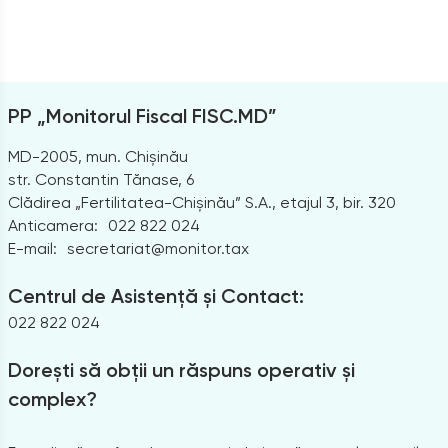
PP „Monitorul Fiscal FISC.MD”
MD-2005, mun. Chișinău
str. Constantin Tănase, 6
Clădirea „Fertilitatea-Chișinău” S.A., etajul 3, bir. 320
Anticamera:
022 822 024
E-mail:
secretariat@monitor.tax
Centrul de Asistență și Contact:
022 822 024
Dorești să obții un răspuns operativ și
complex?