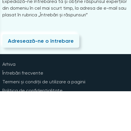
Expediază-ne întrebarea ta și obține răspunsul experților
din domeniu în cel mai scurt timp, la adresa de e-mail sau
plasat în rubrica „Întrebări și răspunsuri”
Adresează-ne o întrebare
Arhiva
Întrebări frecvente
Termeni și condiții de utilizare a paginii
Politica de confidențialitate
Instrucțiuni pentru ștergerea contului
Abonare la Newsline