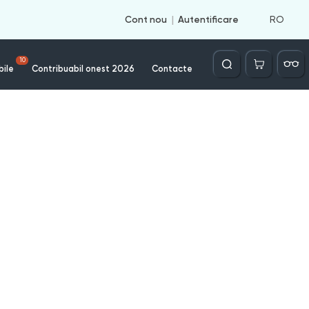
RO
Cont nou
Autentificare
Căutare
10
bile
Contribuabil onest 2026
Contacte