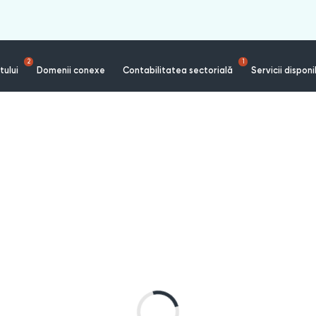
2
1
tului
Domenii conexe
Contabilitatea sectorială
Servicii disponi