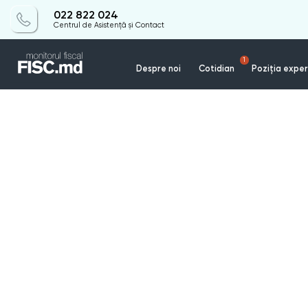
022 822 024
Centrul de Asistență și Contact
1
Despre noi
Cotidian
Poziția exper