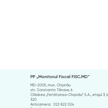
PP „Monitorul Fiscal FISC.MD”
MD-2005, mun. Chișinău
str. Constantin Tănase, 6
Clădirea „Fertilitatea-Chișinău” S.A., etajul 3, b
320
Anticamera:
022 822 024