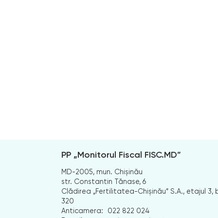
PP „Monitorul Fiscal FISC.MD”
MD-2005, mun. Chișinău
str. Constantin Tănase, 6
Clădirea „Fertilitatea-Chișinău” S.A., etajul 3, b
320
Anticamera:
022 822 024