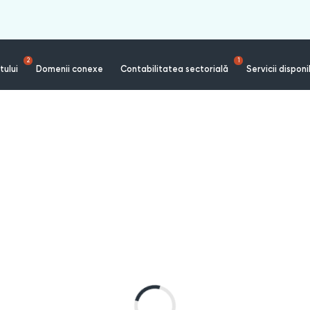
2
1
tului
Domenii conexe
Contabilitatea sectorială
Servicii disponi