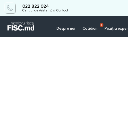
022 822 024
Centrul de Asistență și Contact
1
Despre noi
Cotidian
Poziția exper