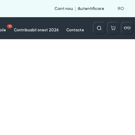
RO
Cont nou
Autentificare
Căutare
10
bile
Contribuabil onest 2026
Contacte