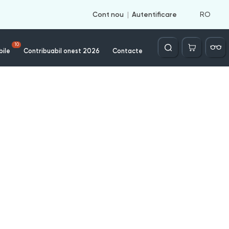
RO
Cont nou
Autentificare
Căutare
10
bile
Contribuabil onest 2026
Contacte