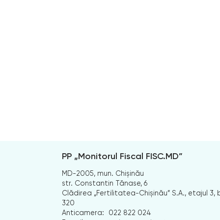
PP „Monitorul Fiscal FISC.MD”
MD-2005, mun. Chișinău
str. Constantin Tănase, 6
Clădirea „Fertilitatea-Chișinău” S.A., etajul 3, b
320
Anticamera:
022 822 024