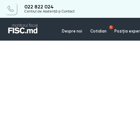
022 822 024
Centrul de Asistență și Contact
5
Despre noi
Cotidian
Poziția exper