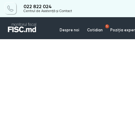
022 822 024
Centrul de Asistență și Contact
5
Despre noi
Cotidian
Poziția exper