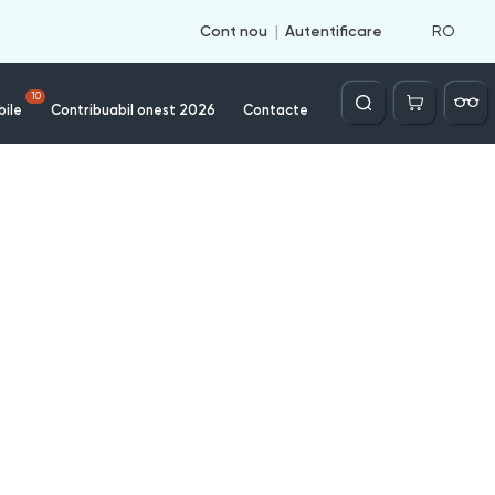
RO
Cont nou
Autentificare
Căutare
10
bile
Contribuabil onest 2026
Contacte