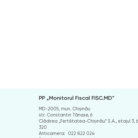
PP „Monitorul Fiscal FISC.MD”
MD-2005, mun. Chișinău
str. Constantin Tănase, 6
Clădirea „Fertilitatea-Chișinău” S.A., etajul 3, b
320
Anticamera:
022 822 024