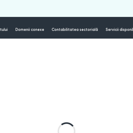
tului
Domenii conexe
Contabilitatea sectorială
Servicii disponi