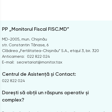
PP „Monitorul Fiscal FISC.MD”
MD-2005, mun. Chișinău
str. Constantin Tănase, 6
Clădirea „Fertilitatea-Chișinău” S.A., etajul 3, bir. 320
Anticamera:
022 822 024
E-mail:
secretariat@monitor.tax
Centrul de Asistență și Contact:
022 822 024
Dorești să obții un răspuns operativ și
complex?