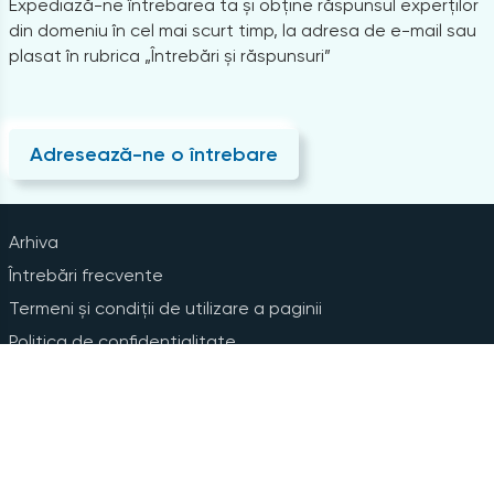
Expediază-ne întrebarea ta și obține răspunsul experților
din domeniu în cel mai scurt timp, la adresa de e-mail sau
plasat în rubrica „Întrebări și răspunsuri”
Adresează-ne o întrebare
Arhiva
Întrebări frecvente
Termeni și condiții de utilizare a paginii
Politica de confidențialitate
Instrucțiuni pentru ștergerea contului
Abonare la Newsline