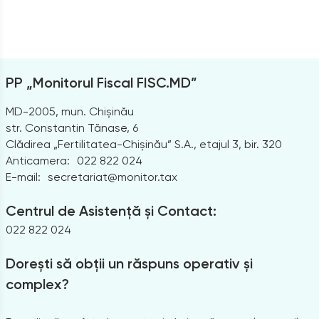
PP „Monitorul Fiscal FISC.MD”
MD-2005, mun. Chișinău
str. Constantin Tănase, 6
Clădirea „Fertilitatea-Chișinău” S.A., etajul 3, bir. 320
Anticamera:
022 822 024
E-mail:
secretariat@monitor.tax
Centrul de Asistență și Contact:
022 822 024
Dorești să obții un răspuns operativ și
complex?