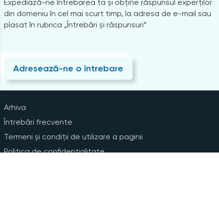
Expediază-ne întrebarea ta și obține răspunsul experților
din domeniu în cel mai scurt timp, la adresa de e-mail sau
plasat în rubrica „Întrebări și răspunsuri”
Adresează-ne o întrebare
Arhiva
Întrebări frecvente
Termeni și condiții de utilizare a paginii
Politica de confidențialitate
Instrucțiuni pentru ștergerea contului
Abonare la Newsline