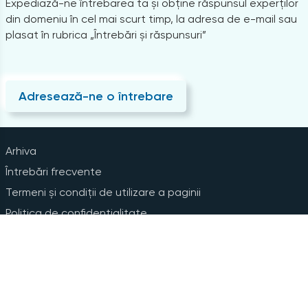
Expediază-ne întrebarea ta și obține răspunsul experților
din domeniu în cel mai scurt timp, la adresa de e-mail sau
plasat în rubrica „Întrebări și răspunsuri”
Adresează-ne o întrebare
Arhiva
Întrebări frecvente
Termeni și condiții de utilizare a paginii
Politica de confidențialitate
Instrucțiuni pentru ștergerea contului
Abonare la Newsline