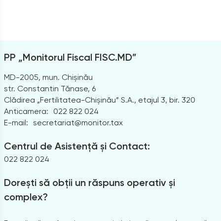
PP „Monitorul Fiscal FISC.MD”
MD-2005, mun. Chișinău
str. Constantin Tănase, 6
Clădirea „Fertilitatea-Chișinău” S.A., etajul 3, bir. 320
Anticamera:
022 822 024
E-mail:
secretariat@monitor.tax
Centrul de Asistență și Contact:
022 822 024
Dorești să obții un răspuns operativ și
complex?