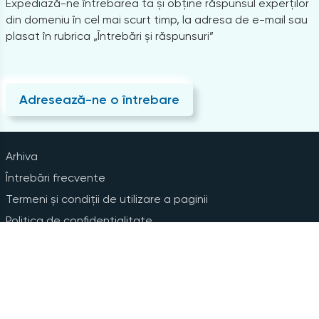
Expediază-ne întrebarea ta și obține răspunsul experților
din domeniu în cel mai scurt timp, la adresa de e-mail sau
plasat în rubrica „Întrebări și răspunsuri”
Adresează-ne o întrebare
Arhiva
Întrebări frecvente
Termeni și condiții de utilizare a paginii
Politica de confidențialitate
Instrucțiuni pentru ștergerea contului
Abonare la Newsline