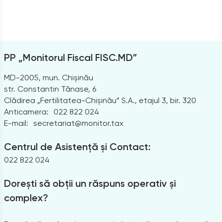
PP „Monitorul Fiscal FISC.MD”
MD-2005, mun. Chișinău
str. Constantin Tănase, 6
Clădirea „Fertilitatea-Chișinău” S.A., etajul 3, bir. 320
Anticamera:
022 822 024
E-mail:
secretariat@monitor.tax
Centrul de Asistență și Contact:
022 822 024
Dorești să obții un răspuns operativ și
complex?