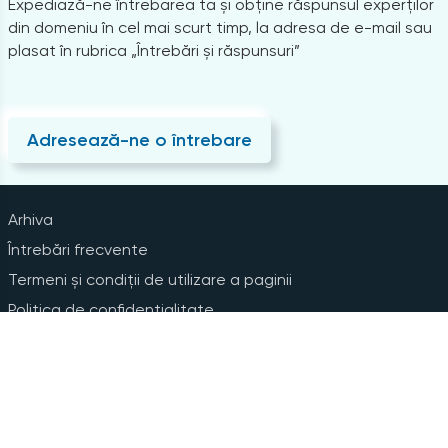
Expediază-ne întrebarea ta și obține răspunsul experților
din domeniu în cel mai scurt timp, la adresa de e-mail sau
plasat în rubrica „Întrebări și răspunsuri”
Adresează-ne o întrebare
Arhiva
Întrebări frecvente
Termeni și condiții de utilizare a paginii
Politica de confidențialitate
Instrucțiuni pentru ștergerea contului
Abonare la Newsline