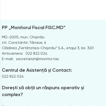
PP „Monitorul Fiscal FISC.MD”
MD-2005, mun. Chișinău
str. Constantin Tănase, 6
Clădirea „Fertilitatea-Chișinău” S.A., etajul 3, bir. 320
Anticamera:
022 822 024
E-mail:
secretariat@monitor.tax
Centrul de Asistență și Contact:
022 822 024
Dorești să obții un răspuns operativ și
complex?