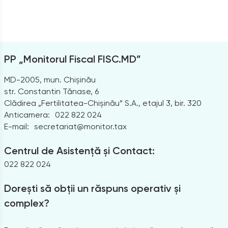
PP „Monitorul Fiscal FISC.MD”
MD-2005, mun. Chișinău
str. Constantin Tănase, 6
Clădirea „Fertilitatea-Chișinău” S.A., etajul 3, bir. 320
Anticamera:
022 822 024
E-mail:
secretariat@monitor.tax
Centrul de Asistență și Contact:
022 822 024
Dorești să obții un răspuns operativ și
complex?