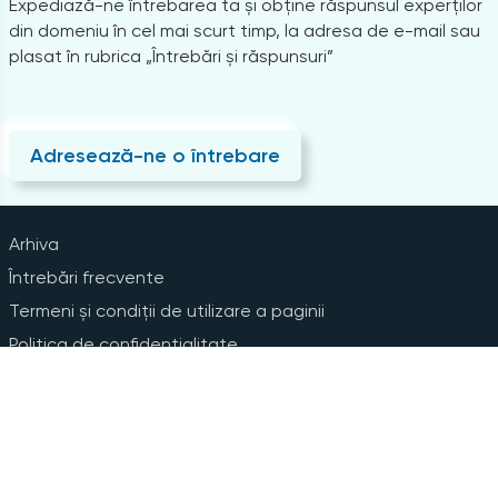
Expediază-ne întrebarea ta și obține răspunsul experților
din domeniu în cel mai scurt timp, la adresa de e-mail sau
plasat în rubrica „Întrebări și răspunsuri”
Adresează-ne o întrebare
Arhiva
Întrebări frecvente
Termeni și condiții de utilizare a paginii
Politica de confidențialitate
Instrucțiuni pentru ștergerea contului
Abonare la Newsline